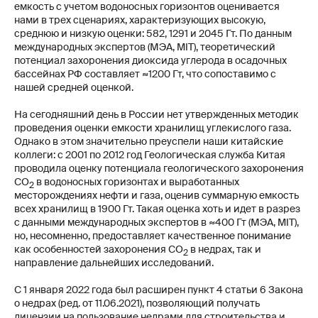
емкость с учетом водоносных горизонтов оценивается
нами в трех сценариях, характеризующих высокую,
среднюю и низкую оценки: 582, 1291 и 2045 Гт. По данным
международных экспертов (МЭА, MIT), теоретический
потенциал захоронения диоксида углерода в осадочных
бассейнах РФ составляет ≈1200 Гт, что сопоставимо с
нашей средней оценкой.
На сегодняшний день в России нет утвержденных методик
проведения оценки емкости хранилищ углекислого газа.
Однако в этом значительно преуспели наши китайские
коллеги: с 2001 по 2012 год Геологическая служба Китая
проводила оценку потенциала геологического захоронения
СО
в водоносных горизонтах и выработанных
2
месторождениях нефти и газа, оценив суммарную емкость
всех хранилищ в 1900 Гт. Такая оценка хоть и идет в разрез
с данными международных экспертов в ≈400 Гт (МЭА, MIT),
но, несомненно, предоставляет качественное понимание
как особенностей захоронения СО
в недрах, так и
2
направление дальнейших исследований.
С 1 января 2022 года был расширен пункт 4 статьи 6 Закона
о недрах (ред. от 11.06.2021), позволяющий получать
лицензии на пользование недрами для строительства и