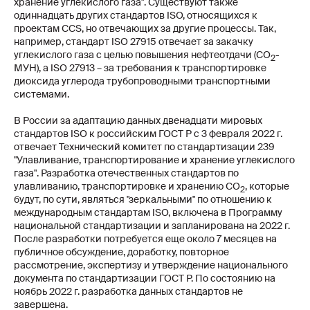
хранение углекислого газа". Существуют также
одиннадцать других стандартов ISO, относящихся к
проектам CCS, но отвечающих за другие процессы. Так,
например, стандарт ISO 27915 отвечает за закачку
углекислого газа с целью повышения нефтеотдачи (CO
-
2
МУН), а ISO 27913 – за требования к транспортировке
диоксида углерода трубопроводными транспортными
системами.
В России за адаптацию данных двенадцати мировых
стандартов ISO к российским ГОСТ Р с 3 февраля 2022 г.
отвечает Технический комитет по стандартизации 239
"Улавливание, транспортирование и хранение углекислого
газа". Разработка отечественных стандартов по
улавливанию, транспортировке и хранению CO
, которые
2
будут, по сути, являться "зеркальными" по отношению к
международным стандартам ISO, включена в Программу
национальной стандартизации и запланирована на 2022 г.
После разработки потребуется еще около 7 месяцев на
публичное обсуждение, доработку, повторное
рассмотрение, экспертизу и утверждение национального
документа по стандартизации ГОСТ Р. По состоянию на
ноябрь 2022 г. разработка данных стандартов не
завершена.