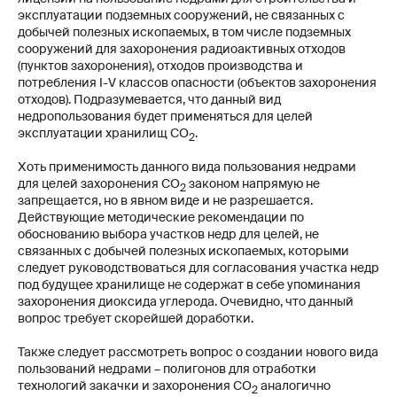
эксплуатации подземных сооружений, не связанных с
добычей полезных ископаемых, в том числе подземных
сооружений для захоронения радиоактивных отходов
(пунктов захоронения), отходов производства и
потребления I-V классов опасности (объектов захоронения
отходов). Подразумевается, что данный вид
недропользования будет применяться для целей
эксплуатации хранилищ СО
.
2
Хоть применимость данного вида пользования недрами
для целей захоронения СО
законом напрямую не
2
запрещается, но в явном виде и не разрешается.
Действующие методические рекомендации по
обоснованию выбора участков недр для целей, не
связанных с добычей полезных ископаемых, которыми
следует руководствоваться для согласования участка недр
под будущее хранилище не содержат в себе упоминания
захоронения диоксида углерода. Очевидно, что данный
вопрос требует скорейшей доработки.
Также следует рассмотреть вопрос о создании нового вида
пользований недрами – полигонов для отработки
технологий закачки и захоронения СО
аналогично
2