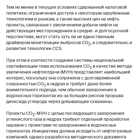
компании
Тем не менее в текущих условиях сдержанной налоговой
политики, ограничения доступа к некоторым зарубежным
Услуги
технологиям и рынкам, а также высоких цен на нефть
проекты, связанные с увеличением добычи нефти на
действующих месторождениях в средне- и долгосрочной
От
перспективе, могут стать чуть ли не единственным
драйвером монетизации выбросов СО
, а следовательно, и
Про
2
развития технологии CCS.
При этом в контексте создания системы национальной
сертификации тема использования СО
в качестве метода
2
увеличения нефтеотдачи (МУН) представляет наибольший
интерес, поскольку она сопряжена с долговременной
сохранностью СО
в недрах и требует даже более
2
внимательного подхода, чем обычное захоронение в
водоносных горизонтах из-за больших рисков прорыва
диоксида углерода через добывающие скважины.
Контактная
Проекты CO
-МУН с целью последующего захоронения
2
информация
углекислого газа в недрах требуют отдельной проработки
наравне с проектами по захоронению в водоносных
горизонтах. Инициатива должна исходить от нефтегазовых
Общие вопросы
компаний, однако разработка методического документа