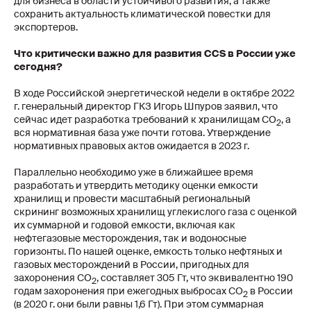
для бизнеса в области устойчивого развития, а также
сохранить актуальность климатической повестки для
экспортеров.
Что критически важно для развития CCS в России уже
сегодня?
В ходе Российской энергетической недели в октябре 2022
г. генеральный директор ГКЗ Игорь Шпуров заявил, что
сейчас идет разработка требований к хранилищам CO
, а
2
вся нормативная база уже почти готова. Утверждение
нормативных правовых актов ожидается в 2023 г.
Параллельно необходимо уже в ближайшее время
разработать и утвердить методику оценки емкости
хранилищ и провести масштабный региональный
скрининг возможных хранилищ углекислого газа с оценкой
их суммарной и годовой емкости, включая как
нефтегазовые месторождения, так и водоносные
горизонты. По нашей оценке, емкость только нефтяных и
газовых месторождений в России, пригодных для
захоронения CO
, составляет 305 Гт, что эквивалентно 190
2
годам захоронения при ежегодных выбросах СО
в России
2
(в 2020 г. они были равны 1,6 Гт). При этом суммарная