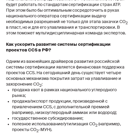
будет работать по стандартам сертификации стран АТР.
При этом было бы оптимальным сосредоточить в руках
национального оператора сертификации выдачу
необходимых разрешений не только для этапа закачки CO
2
в пласт, но и для его улавливания и транспортировки. В
этом поможет мультидисциплинарная команда экспертов.
Как ускорить развитие системы сертификации
проектов CCS в РФ?
Одним из важнейших драйверов развития российской
системы сертификации является финансовая поддержка
проектов CCS. На сегодняшний день существует четыре
основных механизма покрытия затрат на улавливание и
захоронение СО
:
2
продажа квот в рамках национального углеродного
рынка;
продажа/экспорт продукции, произведенной с
привлечением CCS, c дополнительной премией
(например, низкоуглеродный аммиак или водород);
государственное субсидирование;
полезное использование/утилизация СО
(например,
2
проекты СО
-МУН).
2
О