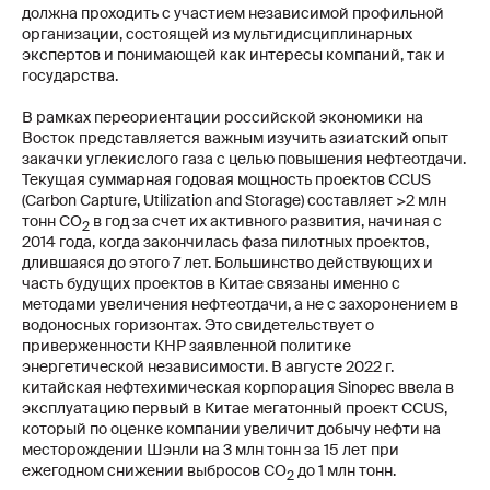
+7 495 543 76 43
должна проходить с участием независимой профильной
info@vygon.consulting
организации, состоящей из мультидисциплинарных
экспертов и понимающей как интересы компаний, так и
государства.
Для представителей СМИ
В рамках переориентации российской экономики на
Восток представляется важным изучить азиатский опыт
press@vygon.consulting
закачки углекислого газа с целью повышения нефтеотдачи.
Текущая суммарная годовая мощность проектов CCUS
Адрес
(Carbon Capture, Utilization and Storage) составляет >2 млн
тонн СО
в год за счет их активного развития, начиная с
2
123610, г. Москва, Краснопресненская
2014 года, когда закончилась фаза пилотных проектов,
набережная, д. 12
длившаяся до этого 7 лет. Большинство действующих и
часть будущих проектов в Китае связаны именно с
методами увеличения нефтеотдачи, а не с захоронением в
водоносных горизонтах. Это свидетельствует о
© 2015-2026 ВЫГОН Консалтинг
приверженности КНР заявленной политике
Политика конфиденциальности
энергетической независимости. В августе 2022 г.
китайская нефтехимическая корпорация Sinopec ввела в
эксплуатацию первый в Китае мегатонный проект CCUS,
который по оценке компании увеличит добычу нефти на
месторождении Шэнли на 3 млн тонн за 15 лет при
ежегодном снижении выбросов CO
до 1 млн тонн.
2