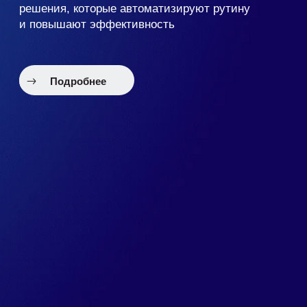
Подробнее