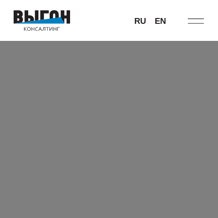
RU
EN