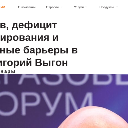
О компании
Отрасли
Услуги
Продукты
Пресс-центр
ов, дефицит
ирования и
вные барьеры в
ригорий Выгон
инары