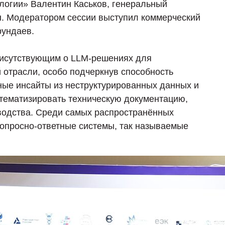
логии» Валентин Каськов, генеральный
н. Модератором сессии выступил коммерческий
рундаев.
рисутствующим о LLM-решениях для
 отрасли, особо подчеркнув способность
ные инсайты из неструктурированных данных и
стематизировать техническую документацию,
водства. Среди самых распространённых
вопросно-ответные системы, так называемые