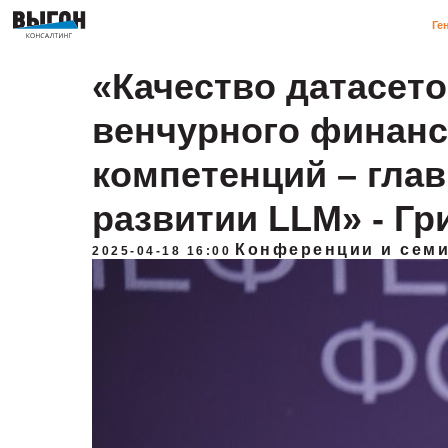
ГенИИ
«Качество датасет
венчурного финанс
компетенций – гла
развитии LLM» - Г
Конференции и сем
2025-04-18 16:00