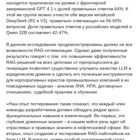
находится практически на уровне с фронтирной
американской GPT 4.1 с долей правильных ответов 64%. К
этой же группе можно отнести обе версии китайской
DeepSeek (R1 и V3), правильно отвечающих на 56-60%
вопросов. Доля правильных ответов у российских моделей и
Qwen 32B составляет 42-47%.
В данном исследовании продемонстрированы далеко не все
возможности RAG-оптимизации. Однако даже полученные
результаты говорят о том, что повышение эффективности
RAG-решений на всех цепочках от препроцессинга до
генерации позволяет существенно улучшить качество LLM в
юридическом домене и сделать его полезным инструментом
для корпоративных юристов промышленных компаний в их
повседневных задачах - анализе ЛНА, НПА, договорных
отношениях, судебной практике и обучении.
О
компании
«Наш опыт тестирования также показал, что каждый член
команды разработчиков должен обладать рядом кросс-
функциональных навыков и компетенций. Во-первых, это
Услуги
глубокие доменные знания – в нашем кейсе речь идет об
отраслевых и правовых знаниях в нефтегазовой сфере. Во-
От
вторых, опыт создания и тестирования RAG-пайплайнов на
базе LLM. В-третьих, нужен особый аналитический склад