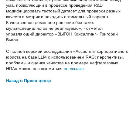
Про
ума, позволяющий в процессе проведения R&D
модифицировать тестовый датасет для проверки разных
качеств и метрик и находить оптимальный вариант.
Качественное доменное решение без таких
мультиспециалистов не реализуемо», - отметил
управляющий директор «ВЫГОН Консалтинг» Григорий
Выгон.
С полной версией исследования «Ассистент корпоративного
юриста на базе LLM с использованием RAG: перспективы,
проблемы и оценка качества на примере нефтегазовых
Контактная
НПА» можно познакомиться
по ссылке
.
информация
Назад в Пресс-центр
Общие вопросы
+7 495 543 76 43
info@vygon.consulting
Для представителей СМИ