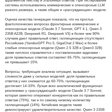
фрагментов текстов) и эталонных ответов. При тестировании
системы использовались коммерческие и опенсорсные LLM
разного размера, а также общие и «рассуждающие» модели.
Оценка качества генерации показала, что на простых
фактологических вопросах фронтирные коммерческие и
опенсорсные модели (Claude 3.7 Sonnet, GPT 4.1, Qwen 3
235B A22B, Deepseek R1, Deepseek V3) в более чем 90%
случаев дают правильный ответ, галлюцинации отсутствуют.
Российские (YandexGPT Pro 5, GigaChat 2 Max) и более
слабые опенсорсные модели (Qwen 2.5 32B и Qwen3 32B)
также неплохо справляются с поставленными задачами -
доля правильных ответов составляет 65-75%, галлюцинации
не превышают 15%.
Вопросы, требующие анализа ситуации, вызывают
сложности даже у сильных моделей: доля правильных
ответов у них снижается до 60-75%, галлюцинации
достигают 14-33%. Лучше всех аналитический функционал
реализован у «рассуждающей» модели Claude 3.7 Sonnet,
которая заметно опережает конкурентов как по правильным
ответам (75%), так и по самому низкому количеству
галлюцинаций (14%). Китайские модели также
демонстрируют удовлетворительное качество: Qwen 3 235B