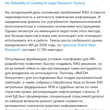
the Reliability of Leading AI Legal Research Tools»
).
На сегодняшний день основными проблемами RAG остаются
нерелевантность и неточность извлечения информации. В
юридическом домене это усугубляется терминологической
многозначностью и сложными логическими конструкциями.
Однако несмотря на имеющиеся недостатки этого метода,
все больше юристов в мире уже используют или планируют
использовать его в работе. Темпы роста глобального рынка
юридического ИИ до 2030 года, по
прогнозу Grand View
Research
, составят 17,3% ежегодно.
Популярные фреймворки (готовые платформы для ИИ-
разработки) позволяют быстро создавать RAG-решения, но
из-за низкой гибкости при кастомизации такие инструменты
для внедрения не используются. Поэтому «ВЫГОН
Консалтинг» для исследования был создан мультиагентный
пайплайн, а также собрана и обработана база из более 500
актуальных федеральных НПА и судебных актов по семи
отраслям права, регулирующим нефтегазовую отрасль. К
этой БД был сформирован специальный отраслевой датасет
из наборов вопросов разного уровня сложности,
релевантных сниппетов (коротких информативных