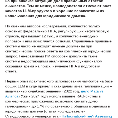
но при анализе ситуаций доля правильных ответов
снижается. Тем не менее, исследователи отмечают рост
качества LLM-продуктов и хорошие перспективы их
использования для юридического домена.
По оценкам авторов исследования, количество только
основных федеральных НПА, регулирующих нефтегазовую
отрасль, превышает 12 тыс., а количество ежегодных
поправок к ним исчисляется сотнями. Справочные правовые
системы часто не находят нужные документы при
синтаксическом поиске ответа на комплексный юридический
запрос. Генеративный ИИ способен дополнить такие
системы недостающими аналитическим функционалом,
сокращая время на поиск, изучение НПА и подготовку
ответа.
Первый опыт практического использования чат-ботов на базе
общих LLM в суде привел к скандалам из-за галлюцинаций –
выдуманных судебных решений (2022 год,
дело Mata vs.
Avianca
) Уже к 2024 году использование RAG-систем в
коммерческих приложениях позволило снизить долю
галлюцинаций до 17% по сравнению с общими моделями в
юридическом домене (статья исследователей
Стэндфордского университета
«Hallucination-Free? Assessing